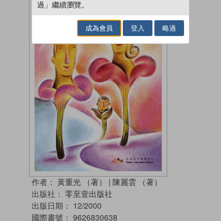
過」繼續瀏覽。
成為會員
登入
略過
作者：
黃重光 （著）
|
陳麗雲 （著）
出版社：
零至壹出版社
出版日期：
12/2000
國際書號：
9626830638