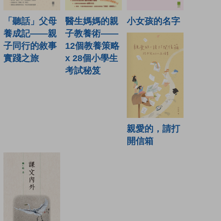
「聽話」父母
醫生媽媽的親
小女孩的名字
養成記——親
子教養術——
子同行的敘事
12個教養策略
實踐之旅
x 28個小學生
考試秘笈
親愛的，請打
開信箱