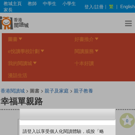
Skip
教城主頁
教師
中學生
小學生
繁
登入/註冊
|
|
English
to
家長
main
content
圖書
好書推介
e悅讀學校計劃
閱讀服務
我的閱讀城
十本好讀
漫話生活
香港閱讀城
> 圖書 >
親子及家庭
>
親子教養
幸福單親路
0
請登入以享受個人化閱讀體驗，或按「略