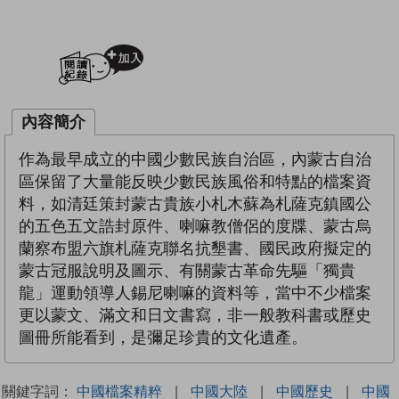
加入閱讀紀錄
內容簡介
作為最早成立的中國少數民族自治區，內蒙古自治
區保留了大量能反映少數民族風俗和特點的檔案資
料，如清廷策封蒙古貴族小札木蘇為札薩克鎮國公
的五色五文誥封原件、喇嘛教僧侶的度牒、蒙古烏
蘭察布盟六旗札薩克聯名抗墾書、國民政府擬定的
蒙古冠服說明及圖示、有關蒙古革命先驅「獨貴
龍」運動領導人錫尼喇嘛的資料等，當中不少檔案
更以蒙文、滿文和日文書寫，非一般教科書或歷史
圖冊所能看到，是彌足珍貴的文化遺產。
關鍵字詞：
中國檔案精粹
|
中國大陸
|
中國歷史
|
中國