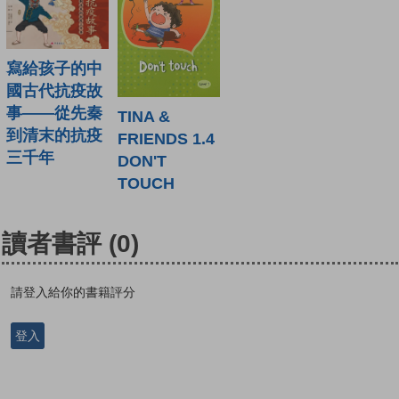
寫給孩子的中
國古代抗疫故
事——從先秦
TINA &
到清末的抗疫
FRIENDS 1.4
三千年
DON'T
TOUCH
讀者書評
(0)
請登入給你的書籍評分
登入