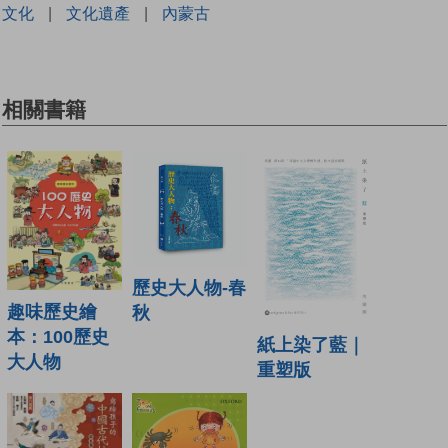
文化
|
文化遺產
|
內蒙古
相關書籍
歷史大人物-春
趣味歷史繪
秋
本：100歷史
紙上染了藍｜
大人物
重塑版