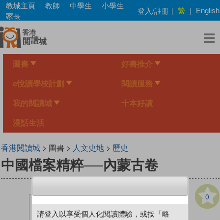
Skip
教城主頁
教師
中學生
小學生
繁
登入/註冊
|
|
English
to
家長
main
content
圖書
好書推介
e悅讀學校計劃
閱讀服務
我的閱讀城
十本好讀
漫話生活
香港閱讀城
> 圖書 >
人文史地
>
歷史
中國檔案精粹──內蒙古卷
0
請登入以享受個人化閱讀體驗，或按「略