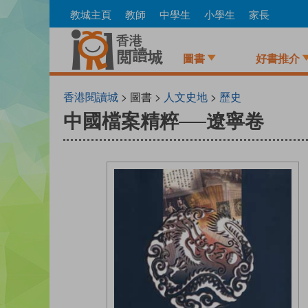
Skip
教城主頁
教師
中學生
小學生
家長
to
main
content
圖書
好書推介
香港閱讀城
> 圖書 >
人文史地
>
歷史
中國檔案精粹──遼寧卷