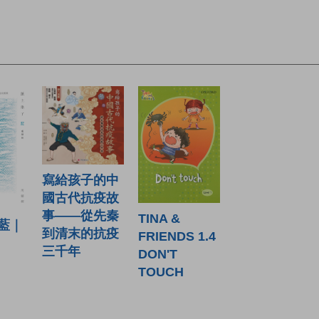
寫給孩子的中
國古代抗疫故
事——從先秦
TINA &
藍｜
到清末的抗疫
FRIENDS 1.4
三千年
DON'T
TOUCH