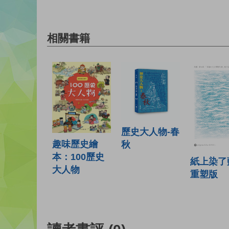
相關書籍
歷史大人物-春
趣味歷史繪
秋
本：100歷史
紙上染了
大人物
重塑版