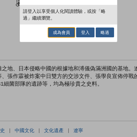
請登入以享受個人化閱讀體驗，或按「略
過」繼續瀏覽。
成為會員
登入
略過
雄之地、日本侵略中國的根據地和溥儀偽滿洲國的基地。
等、張作霖被炸案中日雙方的交涉文件、張學良宣佈停戰
31細菌部隊的遺跡等，均為極珍貴之史料。
史
|
中國文化
|
文化遺產
|
遼寧