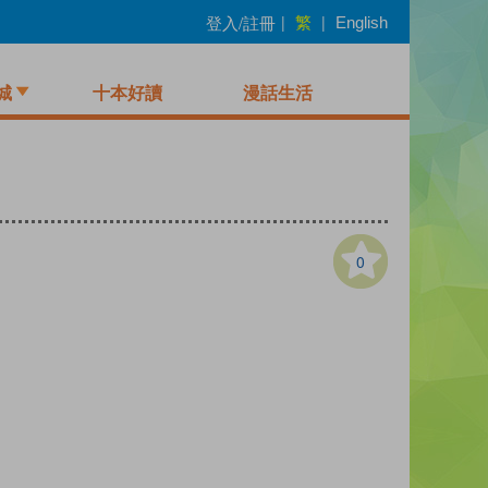
繁
登入/註冊
|
|
English
城
十本好讀
漫話生活
0