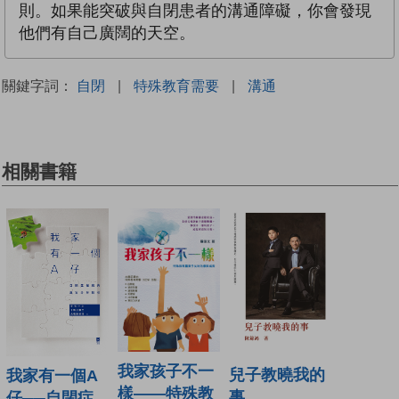
則。如果能突破與自閉患者的溝通障礙，你會發現
他們有自己廣闊的天空。
關鍵字詞：
自閉
|
特殊教育需要
|
溝通
相關書籍
我家孩子不一
兒子教曉我的
我家有一個A
樣——特殊教
事
仔──自閉症