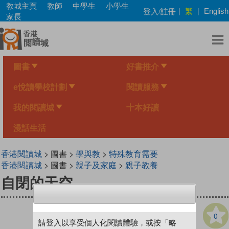
Skip
教城主頁
教師
中學生
小學生
繁
登入/註冊
|
|
English
to
家長
main
content
圖書
好書推介
e悅讀學校計劃
閱讀服務
我的閱讀城
十本好讀
漫話生活
香港閱讀城
> 圖書 >
學與教
>
特殊教育需要
香港閱讀城
> 圖書 >
親子及家庭
>
親子教養
自閉的天空
0
請登入以享受個人化閱讀體驗，或按「略