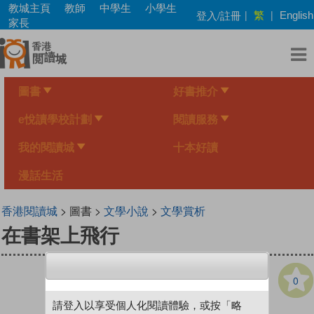
Skip
教城主頁
教師
中學生
小學生
繁
登入/註冊
|
|
English
to
家長
main
content
圖書
好書推介
e悅讀學校計劃
閱讀服務
我的閱讀城
十本好讀
漫話生活
香港閱讀城
> 圖書 >
文學小說
>
文學賞析
在書架上飛行
0
請登入以享受個人化閱讀體驗，或按「略