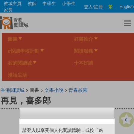
Skip
教城主頁
教師
中學生
小學生
繁
登入/註冊
|
|
English
to
家長
main
content
圖書
好書推介
e悅讀學校計劃
閱讀服務
我的閱讀城
十本好讀
漫話生活
香港閱讀城
> 圖書 >
文學小說
>
青春校園
再見，喜多郎
0
請登入以享受個人化閱讀體驗，或按「略