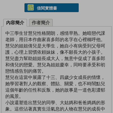
借閱實體書
內容簡介
作者簡介
中三學生甘慧兒性格開朗，感情早熟。她暗戀代課
老師，用日本作曲家喜多郎的名字在心裡稱呼他。
慧兒的姐姐倩兒是大學生，她自小有病受到父母呵
護，心理上習慣依頼妹妹，像不願長大的小孩子。
慧兒盡力幫助姐姐長成大人，無意中促成了喜多郎
和倩兒的戀愛。慧兒為姐姐慶幸，同時要承受和初
戀情感告別的痛苦。
慧兒在這當中展露了十三、四歲少女成長的情懷，
她學習著對人的觀察、體貼、關愛，也不時鬧點兒
這個年齡的任性和反叛，她的故事是一道色彩濃郁
的風景。
小說還塑造出慧兒的同學、大姑媽和爸爸媽媽的形
象。這些沾著真實生活氣息的人物在慧兒的成長中