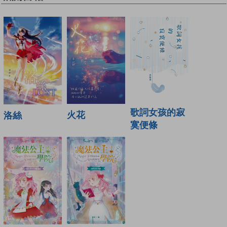
歌詞女孩的寂
火花
洛絲
寞便條