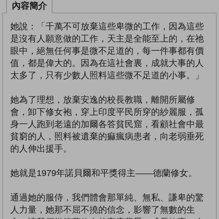
內容簡介
她說：「千萬不可放棄這些卑微的工作，因為這些
是沒有人願意做的工作，天主是全能至上的，在祂
眼中，絕無任何事是微不足道的，每一件事都有價
值，都是偉大的。因為在這社會裏，成就大事的人
太多了，只有少數人照料這些微不足道的小事。」
她為了理想，放棄安逸的校長教職，離開所屬修
會，卸下修女袍，穿上印度平民所穿的紗麗服，孤
身一人跑到老遠的加爾各答貧民窟，看顧社會中最
貧窮的人，照料被遺棄的痲瘋病患者，向老弱垂死
的人伸出援手。
她就是1979年諾貝爾和平獎得主——德蘭修女。
通過她的服侍，我們體會那單純、無私、謙卑的驚
人力量，她那不屈不撓的信念，影響了無數的生