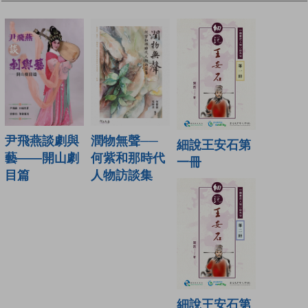
潤物無聲──
尹飛燕談劇與
細說王安石第
何紫和那時代
藝——開山劇
一冊
人物訪談集
目篇
細說王安石第