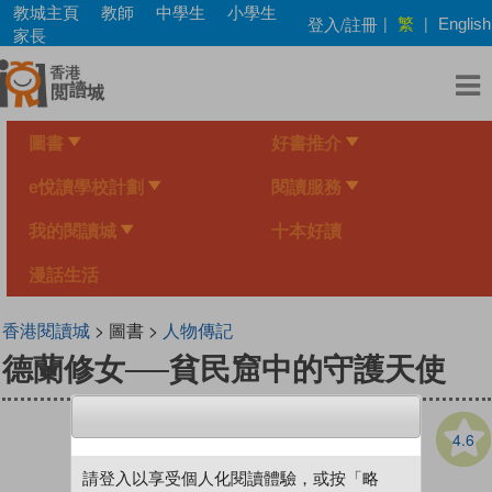
Skip
教城主頁
教師
中學生
小學生
繁
登入/註冊
|
|
English
to
家長
main
content
圖書
好書推介
e悅讀學校計劃
閱讀服務
我的閱讀城
十本好讀
漫話生活
香港閱讀城
> 圖書 >
人物傳記
德蘭修女──貧民窟中的守護天使
4.6
請登入以享受個人化閱讀體驗，或按「略