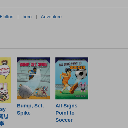
Fiction
|
hero
|
Adventure
Bump, Set,
All Signs
asy
Spike
Point to
 露思
Soccer
學