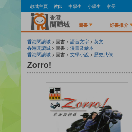
Skip
教城主頁
教師
中學生
小學生
家長
to
main
content
圖書
好書推介
香港閱讀城
> 圖書 >
語言文字
>
英文
香港閱讀城
> 圖書 >
漫畫及繪本
香港閱讀城
> 圖書 >
文學小說
>
歷史武俠
Zorro!