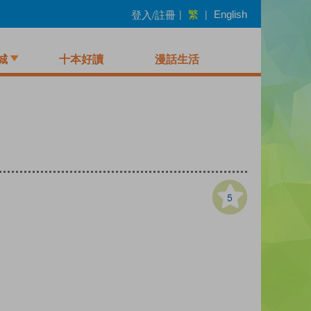
繁
登入/註冊
|
|
English
城
十本好讀
漫話生活
5