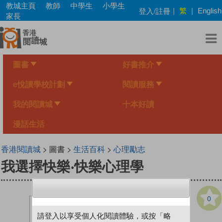
Skip
教城主頁
教師
中學生
小學生
繁
登入/註冊
|
|
English
to
家長
main
content
圖書
好書推介
e悅讀學校計劃
閱讀服務
我的閱讀城
十本好讀
漫話生活
香港閱讀城
> 圖書 >
生活百科
>
心理勵志
我選擇快樂‧快樂心理學
0
請登入以享受個人化閱讀體驗，或按「略