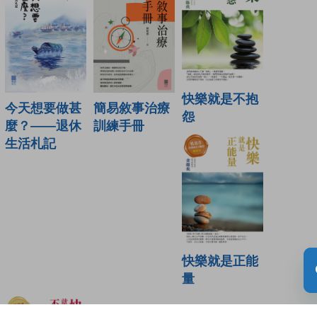
快樂就是不抱
今天想要做甚
簡易敘事治療
怨
麼？——退休
訓練手冊
生活札記
快樂就是正能
量