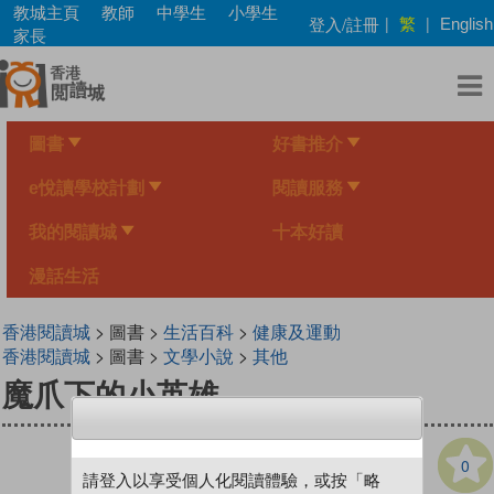
Skip
教城主頁
教師
中學生
小學生
繁
登入/註冊
|
|
English
to
家長
main
content
圖書
好書推介
e悅讀學校計劃
閱讀服務
我的閱讀城
十本好讀
漫話生活
香港閱讀城
> 圖書 >
生活百科
>
健康及運動
香港閱讀城
> 圖書 >
文學小說
>
其他
魔爪下的小英雄
0
請登入以享受個人化閱讀體驗，或按「略