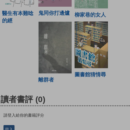
鬼同你打邊爐
醫生有本難唸
柳家巷的女人
的經
圖書館猜情尋
離群者
讀者書評
(0)
請登入給你的書籍評分
登入