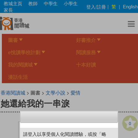
Skip
教城主頁
教師
中學生
小學生
繁
登入/註冊
|
|
English
to
家長
main
content
圖書
好書推介
e悅讀學校計劃
閱讀服務
我的閱讀城
十本好讀
漫話生活
香港閱讀城
> 圖書 >
文學小說
>
愛情
她還給我的一串淚
0
請登入以享受個人化閱讀體驗，或按「略