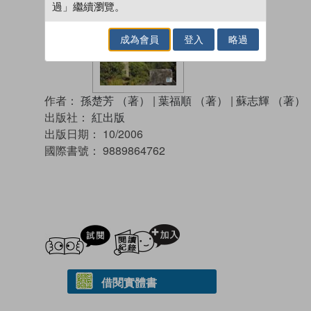
過」繼續瀏覽。
成為會員
登入
略過
作者：
孫楚芳 （著）
|
葉福順 （著）
|
蘇志輝 （著）
出版社：
紅出版
出版日期：
10/2006
國際書號：
9889864762
試閲
加入閱讀紀錄
借閱實體書