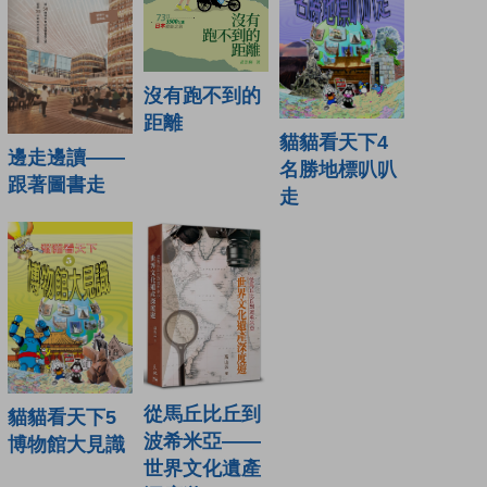
沒有跑不到的
距離
貓貓看天下4
邊走邊讀——
名勝地標叭叭
跟著圖書走
走
從馬丘比丘到
貓貓看天下5
波希米亞——
博物館大見識
世界文化遺產