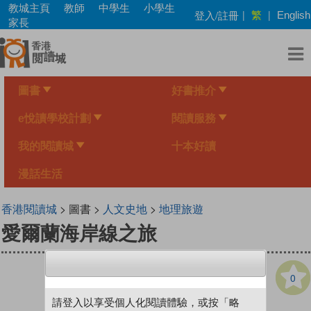
Skip
教城主頁
教師
中學生
小學生
繁
登入/註冊
|
|
English
to
家長
main
content
圖書
好書推介
e悅讀學校計劃
閱讀服務
我的閱讀城
十本好讀
漫話生活
香港閱讀城
> 圖書 >
人文史地
>
地理旅遊
愛爾蘭海岸線之旅
0
請登入以享受個人化閱讀體驗，或按「略