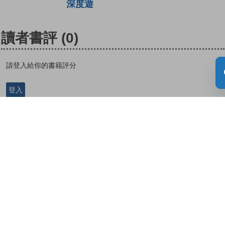
深度遊
讀者書評
(0)
請登入給你的書籍評分
登入
關於教城
最新消息
教師
中學生
小學生
家長
人才招募
聯絡我們
服務承諾
教城電子報