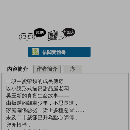
試閲
加入閱讀紀錄
借閱實體書
內容簡介
作者簡介
序
一段由愛帶領的成長傳奇
以小說形式描寫甜品屋老闆
吳玉新的真實生命故事——
由叛逆的飆車少年，不思長進，
家庭關係惡劣，染上多種惡習……
未及二十歲卻已升為點心師傅，
兜兜轉轉，