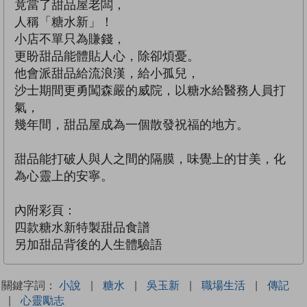
竟當了甜品屋老闆，
人稱「糖水新」！
小店不單只為賺錢，
更盼甜品能體貼人心，除卻煩憂。
他會派甜品給流浪漢，給小孤兒，
沙士期間更勇闖森嚴的威院，以糖水給醫務人員打
氣，
幾年間，甜品屋成為一個散發祝福的地方。
甜品能打破人與人之間的隔膜，味覺上的甘美，化
為心靈上的安寧。
內附彩頁：
四款糖水新特製甜品食譜
另加甜品背後的人生體驗語
關鍵字詞：
小說
|
糖水
|
吳玉新
|
職場生活
|
傳記
|
心靈勵志