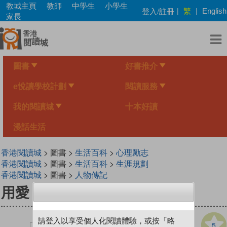
Skip
教城主頁
教師
中學生
小學生
繁
登入/註冊
|
|
English
to
家長
main
content
圖書
好書推介
e悅讀學校計劃
閱讀服務
我的閱讀城
十本好讀
漫話生活
香港閱讀城
> 圖書 >
生活百科
>
心理勵志
香港閱讀城
> 圖書 >
生活百科
>
生涯規劃
香港閱讀城
> 圖書 >
人物傳記
用愛，煮一碗糖水
請登入以享受個人化閱讀體驗，或按「略
5