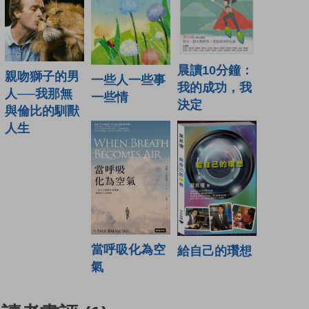
晨讀10分鐘：
親吻獅子的男
一些人一些事
我的成功，我
人──我那無
一些情
決定
與倫比的馴獸
人生
當呼吸化為空
給自己的瓚想
氣