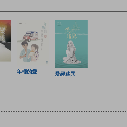
年輕的愛
愛經述異