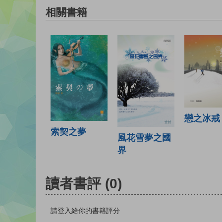
相關書籍
戀之冰戒
索契之夢
風花雪夢之國
界
讀者書評
(0)
請登入給你的書籍評分