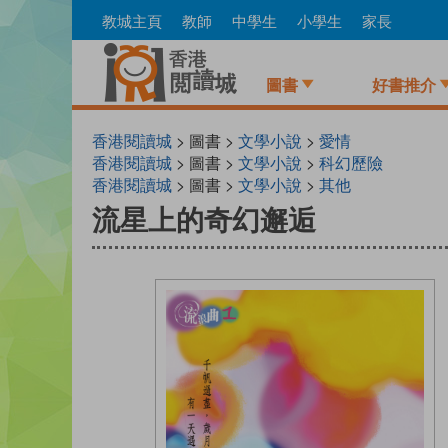
Skip
教城主頁
教師
中學生
小學生
家長
to
main
content
圖書
好書推介
香港閱讀城
> 圖書 >
文學小說
>
愛情
香港閱讀城
> 圖書 >
文學小說
>
科幻歷險
香港閱讀城
> 圖書 >
文學小說
>
其他
流星上的奇幻邂逅