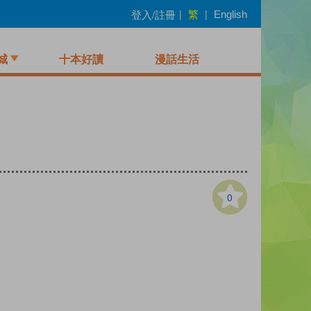
繁
登入/註冊
|
|
English
城
十本好讀
漫話生活
0