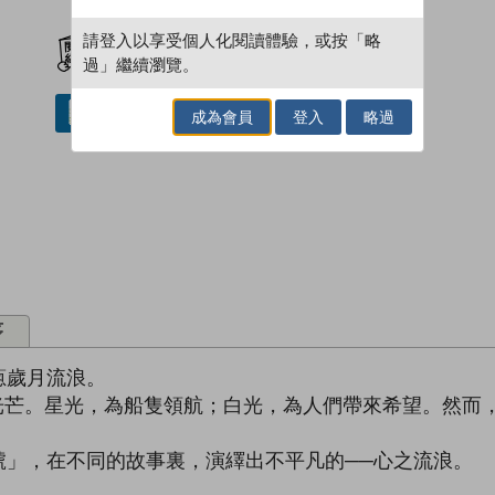
加入閱讀紀錄
請登入以享受個人化閱讀體驗，或按「略
過」繼續瀏覽。
借閱實體書
成為會員
登入
略過
序
蔥歲月流浪。
光芒。星光，為船隻領航；白光，為人們帶來希望。然而
號」，在不同的故事裏，演繹出不平凡的──心之流浪。