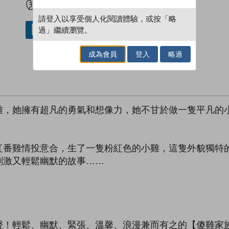
請登入以享受個人化閱讀體驗，或按「略
過」繼續瀏覽。
借閱實體書
成為會員
登入
略過
雞，她擁有超凡的勇氣和想像力，她不甘於做一隻平凡的
紅番雞情投意合，生了一隻粉紅色的小雞，這隻外貌獨特
刺激又輕鬆幽默的故事……
聲！輕鬆、幽默、緊張、溫馨、浪漫兼而有之的【傻雞家