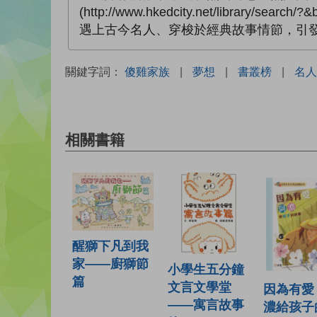
(http://www.hkedcity.net/libr
遇上古今名人、穿梭於經典故事情節，引
關鍵字詞：
傻雞家族
|
夢想
|
書叢榜
|
名人
相關書籍
醒獅下凡到我
家——廚獅節
小學生五分鐘
篇
文言文學堂
因為有愛
——寓言故事
濃給孩子