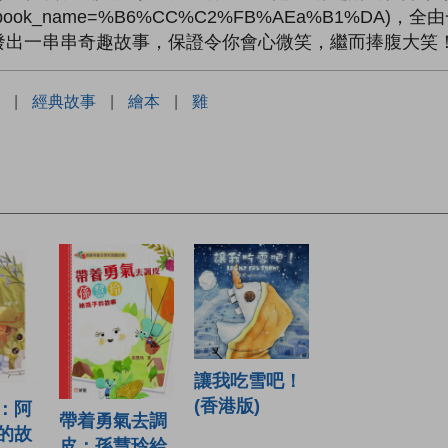
ary/search/?&book_name=%B6%CC%C2%FB%AEa
發出一串串奇趣故事，保證令你會心微笑，繼而捧腹大笑
|
經典故事
|
繪本
|
雞
讓我吃雪吧！
(香港版)
：阿
帶着勇氣去調
的故
皮：孫慧玲給