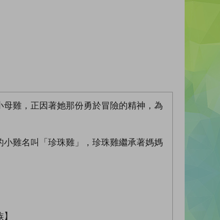
小母雞，正因著她那份勇於冒險的精神，為
的小雞名叫「珍珠雞」，珍珠雞繼承著媽媽
族】