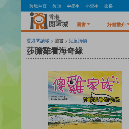
Skip
教城主頁
教師
中學生
小學生
家長
to
main
content
圖書
好書推介
香港閱讀城
> 圖書 >
兒童讀物
莎膽雞看海奇緣