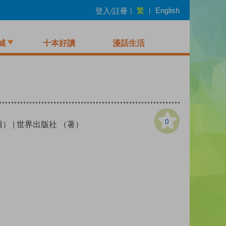
繁
登入/註冊
|
|
English
城
十本好讀
漫話生活
0
（圖）
|
世界出版社 （著）