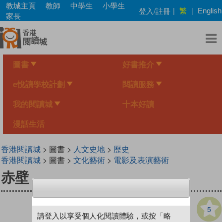
Skip
教城主頁
教師
中學生
小學生
繁
登入/註冊
|
|
English
to
家長
main
content
圖書
好書推介
e悅讀學校計劃
閱讀服務
我的閱讀城
十本好讀
漫話生活
香港閱讀城
> 圖書 >
人文史地
>
歷史
香港閱讀城
> 圖書 >
文化藝術
>
電影及表演藝術
赤壁
5
請登入以享受個人化閱讀體驗，或按「略