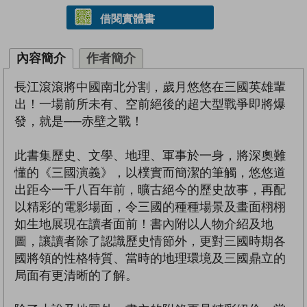
借閱實體書
內容簡介
作者簡介
長江滾滾將中國南北分割，歲月悠悠在三國英雄輩
出！一場前所未有、空前絕後的超大型戰爭即將爆
發，就是──赤壁之戰！
此書集歷史、文學、地理、軍事於一身，將深奧難
懂的《三國演義》，以樸實而簡潔的筆觸，悠悠道
出距今一千八百年前，曠古絕今的歷史故事，再配
以精彩的電影場面，令三國的種種場景及畫面栩栩
如生地展現在讀者面前！書內附以人物介紹及地
圖，讓讀者除了認識歷史情節外，更對三國時期各
國將領的性格特質、當時的地理環境及三國鼎立的
局面有更清晰的了解。