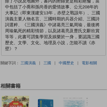
除了小說及地圖外，書內的附錄更是精彩絕倫，當
中包括了小喬和孫尚香的愛情故事、公元208年的
大事記（即東漢建安13年，赤壁之戰該年）、三國
演義主要人物名言、三國時期的兵器介紹、三國詩
詞選粹、《三國演義》中諸葛亮三氣周瑜，最後將
周瑜氣死的精彩情節，以及諸葛亮及曹氏文辭欣賞
等等，此書可謂集學習及娛樂於一身，要認識三國
歷史、文學、文化、地理及小說，怎能不讀《赤
壁》？
關鍵字詞：
三國演義
|
三國
|
中國歷史
|
電影相關
相關書籍