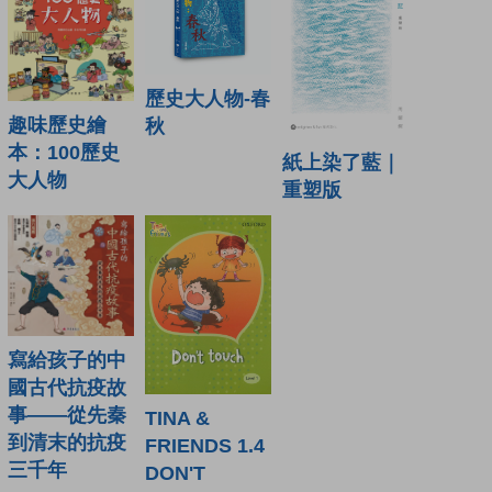
歷史大人物-春
趣味歷史繪
秋
本：100歷史
紙上染了藍｜
大人物
重塑版
寫給孩子的中
國古代抗疫故
事——從先秦
TINA &
到清末的抗疫
FRIENDS 1.4
三千年
DON'T