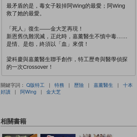
最矛盾的是，毒女子殺掉阿Wing的最愛；阿Wing
救了她的最愛。
「死人」復生——金大芝再現！
新恩舊仇難泯滅，正此時，嘉薰醫生不慎中毒……
是情、是怨，終須以「血」來償！
梁科慶與嘉薰醫生聯手創作，特工歷奇與醫學偵探
的一次Crossover！
關鍵字詞：
Q版特工
|
特務
|
歷險
|
嘉薰醫生
|
十本
好讀
|
阿Wing
|
金大芝
相關書籍