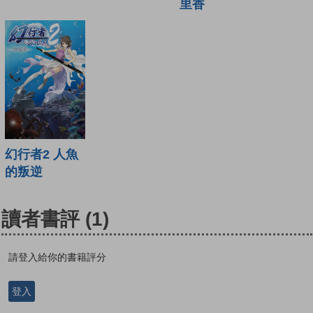
里香
幻行者2 人魚
的叛逆
讀者書評
(1)
請登入給你的書籍評分
登入