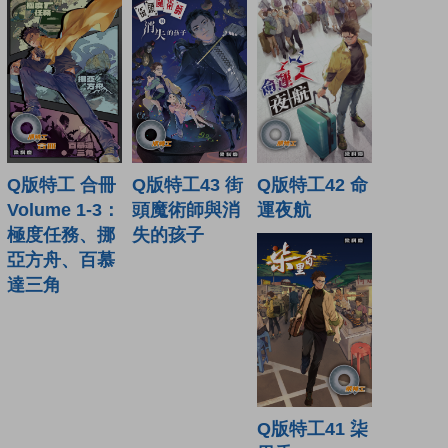
Q版特工43 街
Q版特工 合冊
Q版特工42 命
頭魔術師與消
Volume 1-3：
運夜航
失的孩子
極度任務、挪
亞方舟、百慕
達三角
Q版特工41 柒