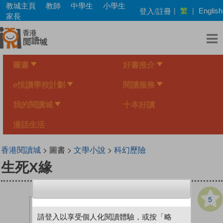
Skip
教城主頁
教師
中學生
小學生
繁
登入/註冊
|
|
English
to
家長
main
content
圖書
好書推介
e悅讀學校計劃
閱讀服務
我的閱讀城
十本好讀
漫話生活
香港閱讀城
> 圖書 >
文學小說
>
科幻歷險
生死X緣
5
請登入以享受個人化閱讀體驗，或按「略