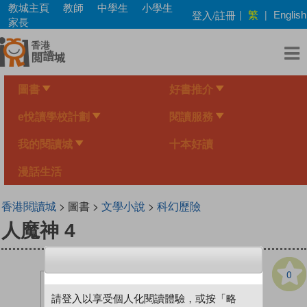
Skip
教城主頁
教師
中學生
小學生
繁
登入/註冊
|
|
English
to
家長
main
content
圖書
好書推介
e悅讀學校計劃
閱讀服務
我的閱讀城
十本好讀
漫話生活
香港閱讀城
> 圖書 >
文學小說
>
科幻歷險
人魔神 4
0
請登入以享受個人化閱讀體驗，或按「略