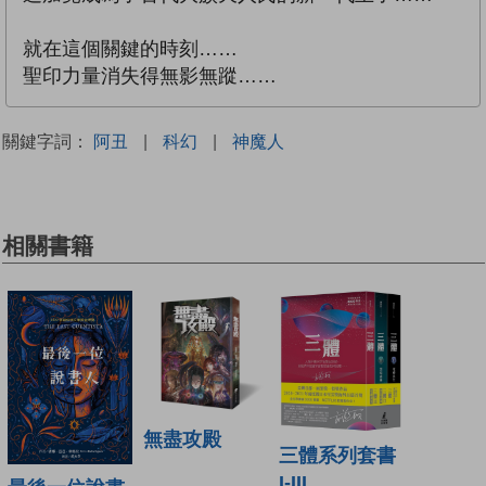
就在這個關鍵的時刻……
聖印力量消失得無影無蹤……
關鍵字詞：
阿丑
|
科幻
|
神魔人
相關書籍
無盡攻殿
三體系列套書
I-III