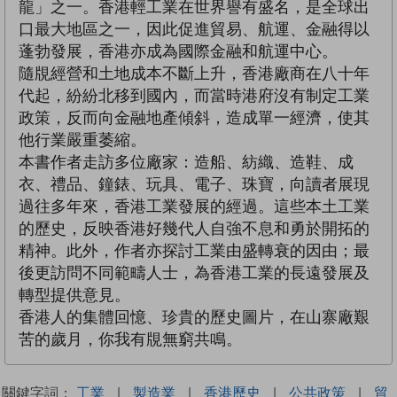
龍」之一。香港輕工業在世界譽有盛名，是全球出
口最大地區之一，因此促進貿易、航運、金融得以
蓬勃發展，香港亦成為國際金融和航運中心。
隨覑經營和土地成本不斷上升，香港廠商在八十年
代起，紛紛北移到國內，而當時港府沒有制定工業
政策，反而向金融地產傾斜，造成單一經濟，使其
他行業嚴重萎縮。
本書作者走訪多位廠家：造船、紡織、造鞋、成
衣、禮品、鐘錶、玩具、電子、珠寶，向讀者展現
過往多年來，香港工業發展的經過。這些本土工業
的歷史，反映香港好幾代人自強不息和勇於開拓的
精神。此外，作者亦探討工業由盛轉衰的因由；最
後更訪問不同範疇人士，為香港工業的長遠發展及
轉型提供意見。
香港人的集體回憶、珍貴的歷史圖片，在山寨廠艱
苦的歲月，你我有覑無窮共鳴。
關鍵字詞：
工業
|
製造業
|
香港歷史
|
公共政策
|
貿