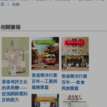
易
|
金融
相關書籍
香港華洋行業
香港華洋行業
百年—工業與
香港考評文化
百年──飲食
服務業篇
的承與變——
與娛樂篇
從強調篩選到
反映能力