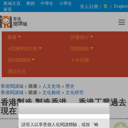
Skip
教城主頁
教師
中學生
小學生
繁
登入/註冊
|
|
English
to
家長
main
content
圖書
好書推介
e悅讀學校計劃
閱讀服務
我的閱讀城
十本好讀
漫話生活
香港閱讀城
> 圖書 >
人文史地
>
歷史
香港閱讀城
> 圖書 >
文化藝術
>
文化研究
香港製造 製造香港──香港工業過去
現在 未來
請登入以享受個人化閱讀體驗，或按「略