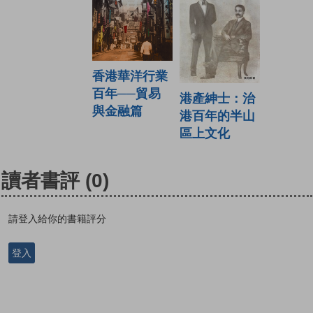
香港華洋行業
百年──貿易
港產紳士：治
與金融篇
港百年的半山
區上文化
讀者書評
(0)
請登入給你的書籍評分
登入