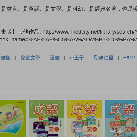
程是寓言、是童話、是文學、是科幻、是經典名著，也是
作品: http://www.hkedcity.net/library/search/
1&book_name=%AE%AE%C5%AA%A6W%B5%DB%BA
漫畫版
|
兒童文學
|
漫畫
|
小王子
|
聖修伯里
|
B612