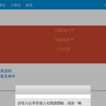
Skip
學生
小學生
家長
to
main
content
好書推介
閱讀服務
十本好讀
兒童讀物
漫畫及繪本
請登入以享受個人化閱讀體驗，或按「略