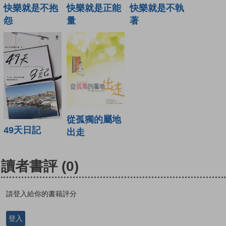
快樂就是不抱
快樂就是正能
快樂就是不執
怨
量
著
從孤獨的屬地
49天日記
出走
讀者書評
(0)
請登入給你的書籍評分
登入