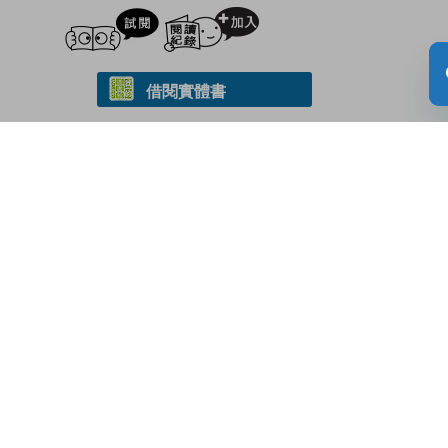
試閲
加入閱讀紀錄
借閱實體書
內容簡介
本書目錄
此書適合準備示愛之女生，為送禮物而煩惱的男
生。
朱古力製作簡便，適合任何初學者嘗試。配以１０
０張插畫。
由淺入深教導朱古力製作，包括共１０款創意造
法，及製作和包裝的小技巧。
關鍵字詞：
朱古力
|
美食
|
食譜
|
甜品