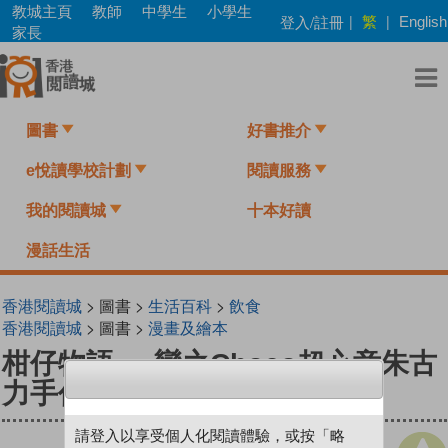
Skip
教城主頁
教師
中學生
小學生
繁
登入/註冊
|
|
English
to
家長
main
content
圖書
好書推介
e悅讀學校計劃
閱讀服務
我的閱讀城
十本好讀
漫話生活
香港閱讀城
> 圖書 >
生活百科
>
飲食
香港閱讀城
> 圖書 >
漫畫及繪本
柑仔物語──戀之Choco超心意朱古
力手作，一次搞定
請登入以享受個人化閱讀體驗，或按「略