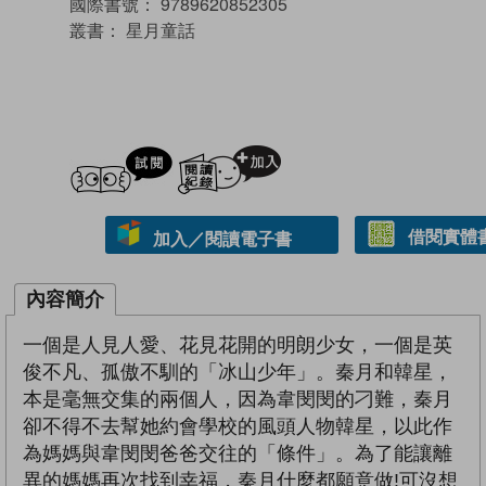
國際書號：
9789620852305
叢書：
星月童話
試閲
加入閱讀紀錄
借閱實體
加入／閱讀電子書
內容簡介
一個是人見人愛、花見花開的明朗少女，一個是英
俊不凡、孤傲不馴的「冰山少年」。秦月和韓星，
本是毫無交集的兩個人，因為韋閔閔的刁難，秦月
卻不得不去幫她約會學校的風頭人物韓星，以此作
為媽媽與韋閔閔爸爸交往的「條件」。為了能讓離
異的媽媽再次找到幸福，秦月什麼都願意做!可沒想