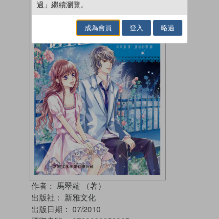
過」繼續瀏覽。
成為會員
登入
略過
作者：
馬翠蘿 （著）
出版社：
新雅文化
出版日期：
07/2010