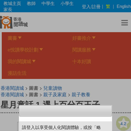
Skip
教城主頁
教師
中學生
小學生
繁
登入/註冊
|
|
English
to
家長
main
content
圖書
好書推介
e悅讀學校計劃
閱讀服務
我的閱讀城
十本好讀
漫話生活
香港閱讀城
> 圖書 >
兒童讀物
香港閱讀城
> 圖書 >
親子及家庭
>
親子教養
星月童話 1 遇上百分百王子
4.2
請登入以享受個人化閱讀體驗，或按「略