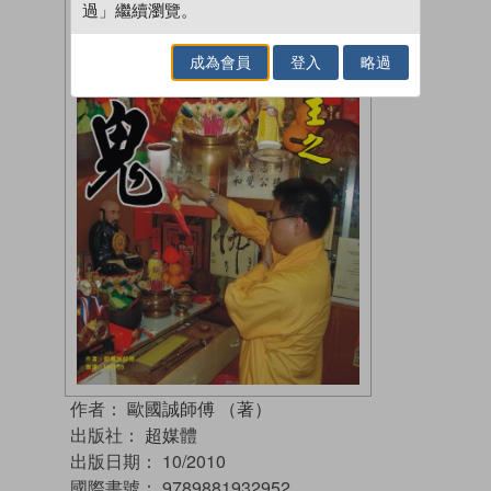
過」繼續瀏覽。
成為會員
登入
略過
作者：
歐國誠師傅 （著）
出版社：
超媒體
出版日期：
10/2010
國際書號：
9789881932952