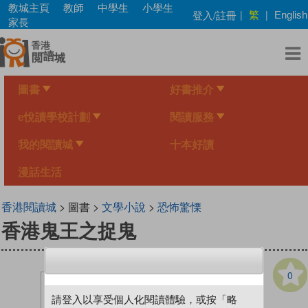
Skip
教城主頁
教師
中學生
小學生
繁
登入/註冊
|
|
English
to
家長
main
content
圖書
好書推介
e悅讀學校計劃
閱讀服務
我的閱讀城
十本好讀
漫話生活
香港閱讀城
> 圖書 >
文學小說
>
恐怖驚慄
香港鬼王之捉鬼
0
請登入以享受個人化閱讀體驗，或按「略