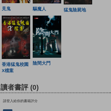
見鬼
驅魔人
猛鬼陰屍地
陰間大門
香港猛鬼校園
X檔案
讀者書評
(0)
請登入給你的書籍評分