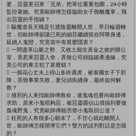
婆，惡靈更召來「兄弟」把單位重重包圍，24小時
監控著她。究竟歐師傅怎樣協助女子脫離魔掌，飛
出惡靈的手指罅？
 驅魔道長天職是引渡陰靈離開人世，早日輪迴轉
世，但歐師傅卻讓已死的細芬繼續留在阿華身邊，
延續人鬼戀，究竟當中有甚麼隱衷？
 一間盡享山脈之勢、又收土能生黃金之效的辦公
室，竟惹來惡靈入舍，弄致公司頻臨破產邊緣，究
竟公司的東主犯了甚麼錯？
 一個花心丈夫上得山多終遇虎，被泰國女子下邪
降，弄致事業失敗，妻兒頑疾纏身，最終如何解
救？
 撞邪的人來找歐師傅救命，連鬼魂也要向歐師傅
求助，原來小鬼唔夠惡，被惡靈霸佔山墳搞到要做
孤魂野鬼，究竟歐師傅能否替小鬼取回公道？
 枉死的人有很多心願未了，不甘心就此離開人
世，歐師傅怎樣開導它們？雙方的談判對話是怎樣
的？