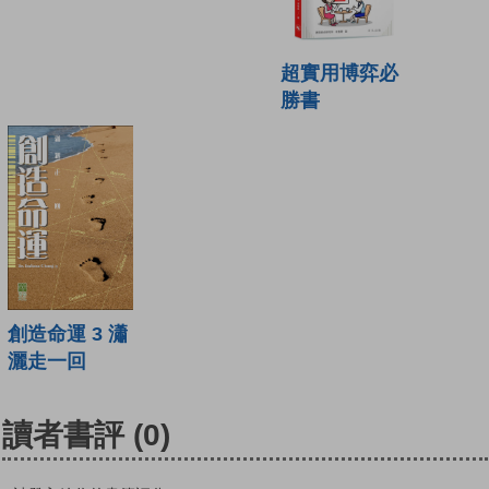
超實用博弈必
勝書
創造命運 3 瀟
灑走一回
讀者書評
(0)