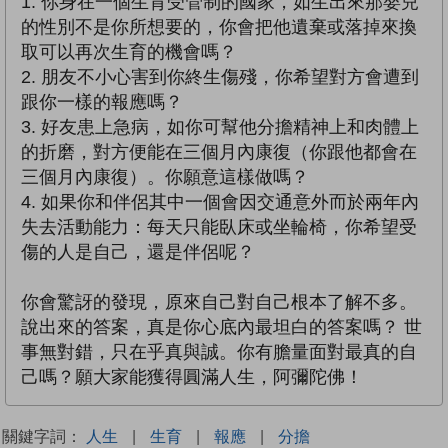
1. 你身在一個生育受管制的國家，如生出來那嬰兒
的性別不是你所想要的，你會把他遺棄或落掉來換
取可以再次生育的機會嗎？
2. 朋友不小心害到你終生傷殘，你希望對方會遭到
跟你一樣的報應嗎？
3. 好友患上急病，如你可幫他分擔精神上和肉體上
的折磨，對方便能在三個月內康復（你跟他都會在
三個月內康復）。你願意這樣做嗎？
4. 如果你和伴侶其中一個會因交通意外而於兩年內
失去活動能力：每天只能臥床或坐輪椅，你希望受
傷的人是自己，還是伴侶呢？
你會驚訝的發現，原來自己對自己根本了解不多。
說出來的答案，真是你心底內最坦白的答案嗎？ 世
事無對錯，只在乎真與誠。你有膽量面對最真的自
己嗎？願大家能獲得圓滿人生，阿彌陀佛！
關鍵字詞：
人生
|
生育
|
報應
|
分擔