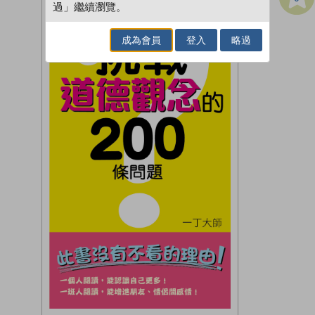
過」繼續瀏覽。
成為會員
登入
略過