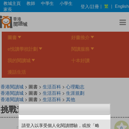
Skip
教城主頁
教師
中學生
小學生
繁
登入/註冊
|
|
English
to
家長
main
content
圖書
好書推介
e悅讀學校計劃
閱讀服務
我的閱讀城
十本好讀
漫話生活
香港閱讀城
> 圖書 >
生活百科
>
心理勵志
香港閱讀城
> 圖書 >
生活百科
>
生涯規劃
香港閱讀城
> 圖書 >
生活百科
>
其他
挑戰道德觀念的200條問題
請登入以享受個人化閱讀體驗，或按「略
0