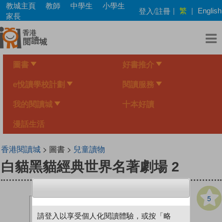
Skip
教城主頁
教師
中學生
小學生
繁
登入/註冊
|
|
English
to
家長
main
content
圖書
好書推介
e悅讀學校計劃
閱讀服務
我的閱讀城
十本好讀
漫話生活
香港閱讀城
> 圖書 >
兒童讀物
白貓黑貓經典世界名著劇場 2
5
請登入以享受個人化閱讀體驗，或按「略