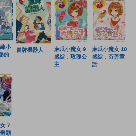
練小
麻瓜小魔女 9
麻瓜小魔女 10
冒牌機器人
神秘的
盛綻．玫瑰公
盛綻．芬芳童
主
話
女 7
螢願