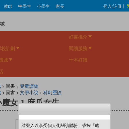
Skip
教師
中學生
小學生
家長
登入/註冊
|
to
main
content
好書推介
學校計劃
閱讀服務
讀城
十本好讀
活
城
> 圖書 >
兒童讀物
城
> 圖書 >
文學小說
>
科幻歷險
魔女 1 麻瓜女生
請登入以享受個人化閱讀體驗，或按「略