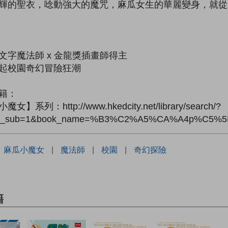
輝的聖衣，唸動強大的魔咒，麻瓜女生的華麗變身，就從
文字魔法師 x 金龍獎插畫師得主
起校園奇幻冒險狂潮
籍：
女】系列：http://www.hkedcity.net/library/search/?
de_sub=1&book_name=%B3%C2%A5%CA%A4p%C5%
：
麻瓜小魔女
|
魔法師
|
校園
|
奇幻探險
籍