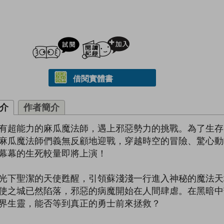
試閲
加入閱讀紀錄
借閱實體書
介
作者簡介
有超能力的麻瓜魔法師，遇上邪惡勢力的挑戰。為了生存
麻瓜魔法師們義無反顧地迎戰，穿越時空的冒險、驚心動
幕幕的生死較量即將上演！
光下聖潔的天使甦醒，引領蘇淺淺一行進入神秘的魔法天
使之城已然陷落，邪惡的病魔開始在人間肆虐。在黑暗中
界生靈，能否等到真正的勇士前來拯救？