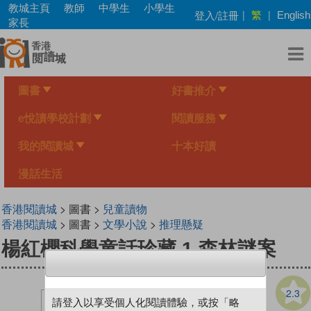
Skip
教城主頁
教師
中學生
小學生
繁
登入/註冊
|
|
English
to
家長
main
content
圖書
好書推介
e悅讀學校計劃
閱讀服務
我的閱讀城
十本好讀
漫話生活
香港閱讀城
> 圖書 >
兒童讀物
香港閱讀城
> 圖書 >
文學小說
>
推理懸疑
楊紅櫻科學童話珍藏 1 森林謎案
2.3
請登入以享受個人化閱讀體驗，或按「略