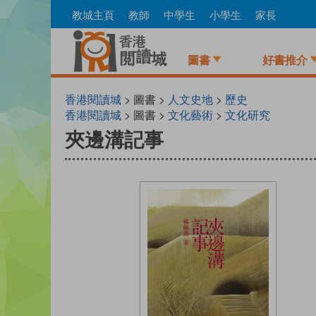
Skip
教城主頁
教師
中學生
小學生
家長
to
main
content
圖書
好書推介
香港閱讀城
> 圖書 >
人文史地
>
歷史
香港閱讀城
> 圖書 >
文化藝術
>
文化研究
夾邊溝記事