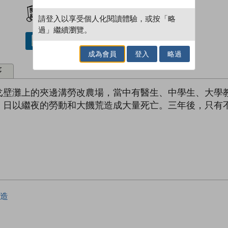
加入閱讀紀錄
請登入以享受個人化閱讀體驗，或按「略
過」繼續瀏覽。
借閱實體書
成為會員
登入
略過
序
戈壁灘上的夾邊溝勞改農場，當中有醫生、中學生、大學
。日以繼夜的勞動和大饑荒造成大量死亡。三年後，只有
造