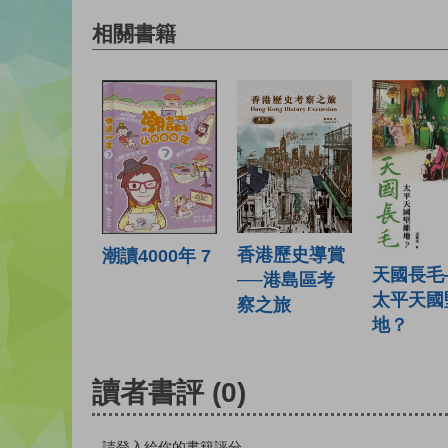
相關書籍
香港歷史導賞
潮讀4000年 7
天國長毛
──港島區考
太平天國
察之旅
地？
讀者書評
(0)
請登入給你的書籍評分