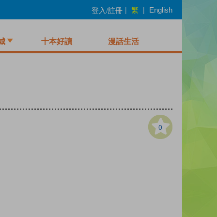
繁
登入/註冊
|
|
English
城
十本好讀
漫話生活
0