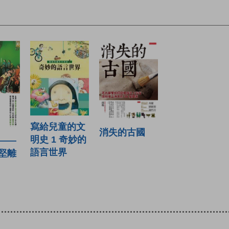
寫給兒童的文
消失的古國
明史 1 奇妙的
——
語言世界
堅離