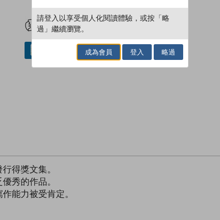
試閲
加入閱讀紀錄
請登入以享受個人化閱讀體驗，或按「略
過」繼續瀏覽。
借閱實體書
成為會員
登入
略過
發行得獎文集。
乏優秀的作品。
寫作能力被受肯定。