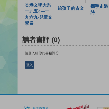
香港文學大系
攜手走過
給孩子的古文
一九五○—一
詩
九六九‧兒童文
學卷
讀者書評
(0)
請登入給你的書籍評分
登入