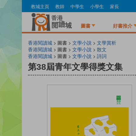
Skip
教城主頁
教師
中學生
小學生
家長
to
main
content
圖書
好書推介
香港閱讀城
> 圖書 >
文學小說
>
文學賞析
香港閱讀城
> 圖書 >
文學小說
>
散文
香港閱讀城
> 圖書 >
文學小說
>
詩詞
第38屆青年文學得獎文集