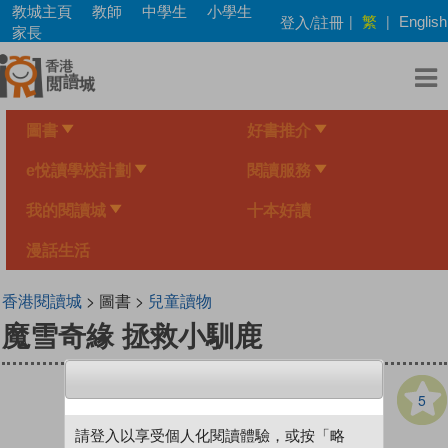
Skip
教城主頁
教師
中學生
小學生
繁
登入/註冊
|
|
English
to
家長
main
content
圖書
好書推介
e悅讀學校計劃
閱讀服務
我的閱讀城
十本好讀
漫話生活
香港閱讀城
> 圖書 >
兒童讀物
魔雪奇緣 拯救小馴鹿
5
請登入以享受個人化閱讀體驗，或按「略