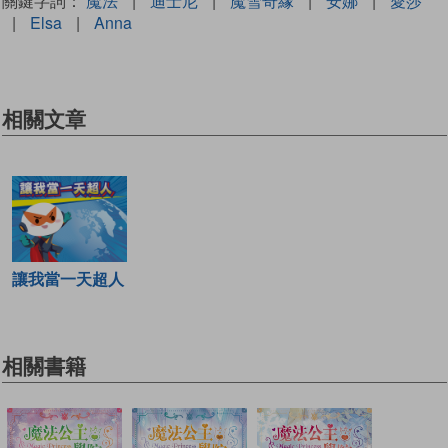
關鍵字詞：
魔法
|
迪士尼
|
魔雪奇緣
|
安娜
|
愛莎
|
Elsa
|
Anna
相關文章
讓我當一天超人
相關書籍