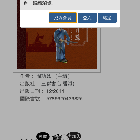
過」繼續瀏覽。
成為會員
登入
略過
作者：
周功鑫 （主編）
出版社：
三聯書店(香港)
出版日期：
12/2014
國際書號：
9789620436826
試閲
加入閱讀紀錄