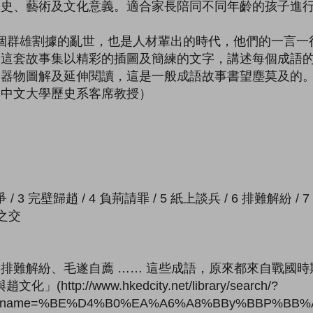
歷史、藝術及文化意義。適合家長陪同不同年齡的孩子進
個群雄割據的亂世，也是人材輩出的時代，他們的一言一
。這套故事集以精彩的插圖及簡練的文字，講述每個成語
器物圖解及延伸閱讀，這是一般成語故事書望塵莫及的。
港中文大學歷史系客席教授）
 / 3 完壁歸趙 / 4 負荊請罪 / 5 紙上談兵 / 6 排難解紛 / 
道之交
排難解紛、毛遂自薦 …… 這些成語，原來都來自戰國
ttp://www.hkedcity.net/library/search/?
ook_name=%BE%D4%B0%EA%A6%A8%BBy%BBP%BB