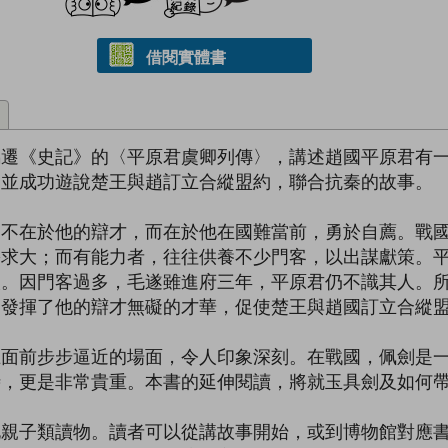
借閱實體書
馬遷《史記》的〈平原君虞卿列傳〉，講述趙國平原君有
，並成功遊說楚王與趙訂立合縱盟約，聯合抗秦的故事。
，不在於他的辯才，而在於他在國難當前，勇於自薦。戰
需求大；而有能力者，往往供養不少門客，以出謀獻策。
人。因門客過多，毛遂雖進府三年，平原君仍不識其人。
刻發揮了他的辯才無礙的才華，促使楚王與趙國訂立合縱
王面前步步逼近的場面，令人印象深刻。在戰國，佩劍是
時，更是非常貴重。本書的延伸閱讀，將就玉具劍及如何
化親子類讀物。讀者可以從講故事開始，或到博物館對應