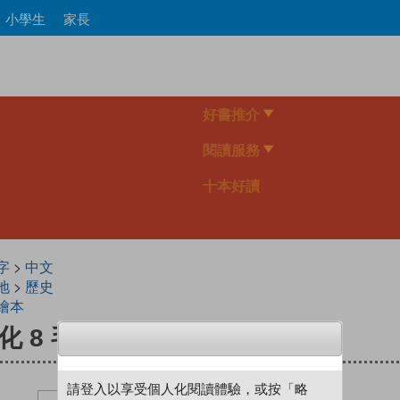
Skip
小學生
家長
to
main
content
好書推介
閱讀服務
十本好讀
字
>
中文
地
>
歷史
繪本
 8 毛遂自薦
請登入以享受個人化閱讀體驗，或按「略