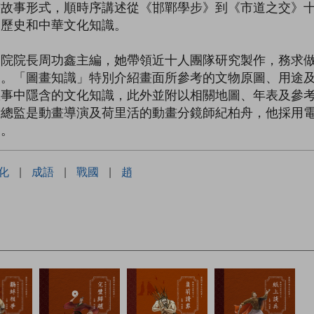
畫故事形式，順時序講述從《邯鄲學步》到《市道之交》
國歷史和中華文化知識。
物院院長周功鑫主編，她帶領近十人團隊研究製作，務求
處。「圖畫知識」特別介紹畫面所參考的文物原圖、用途
故事中隱含的文化知識，此外並附以相關地圖、年表及參
術總監是動畫導演及荷里活的動畫分鏡師紀柏舟，他採用
力。
化
|
成語
|
戰國
|
趙