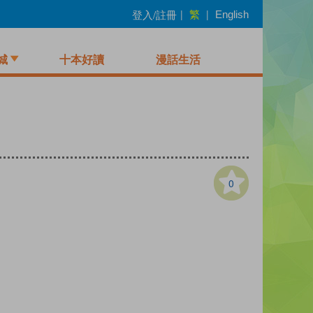
繁
登入/註冊
|
|
English
城
十本好讀
漫話生活
0