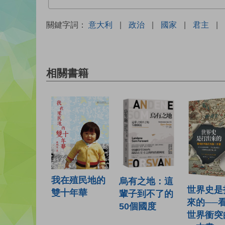
關鍵字詞：
意大利
|
政治
|
國家
|
君主
|
相關書籍
我在殖民地的
烏有之地：這
世界史是
雙十年華
輩子到不了的
來的──
50個國度
世界衝突