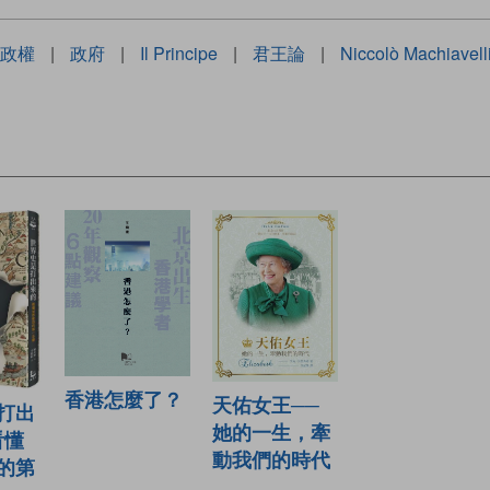
政權
|
政府
|
Il Principe
|
君王論
|
Niccolò Machiavell
香港怎麼了？
天佑女王──
打出
她的一生，牽
看懂
動我們的時代
的第