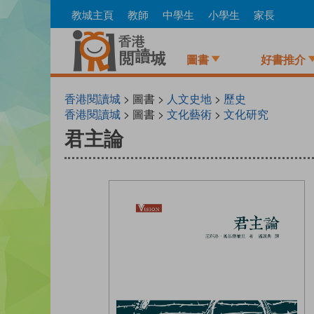
Skip
教城主頁
教師
中學生
小學生
家長
to
main
content
圖書
好書推介
香港閱讀城
> 圖書 >
人文史地
>
歷史
香港閱讀城
> 圖書 >
文化藝術
>
文化研究
君主論