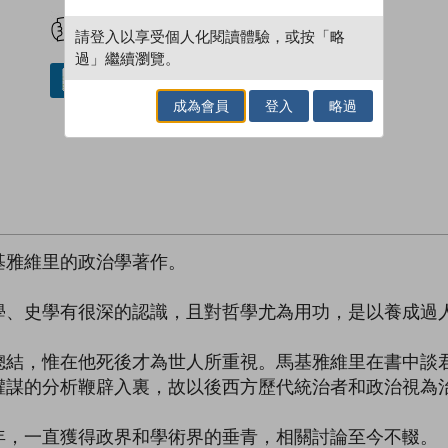
試閲
加入閱讀紀錄
請登入以享受個人化閱讀體驗，或按「略
過」繼續瀏覽。
借閱實體書
成為會員
登入
略過
基雅維里的政治學著作。
學、史學有很深的認識，且對哲學尤為用功，是以養成過
總結，惟在他死後才為世人所重視。馬基雅維里在書中談
權謀的分析鞭辟入裏，故以後西方歷代統治者和政治視為
年，一直獲得政界和學術界的垂青，相關討論至今不輟。