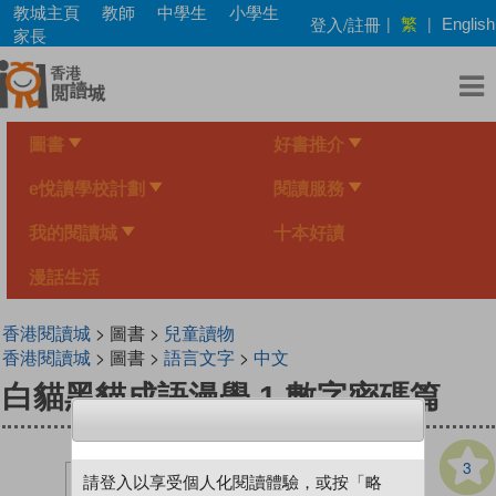
Skip
教城主頁
教師
中學生
小學生
繁
登入/註冊
|
|
English
to
家長
main
content
圖書
好書推介
e悅讀學校計劃
閱讀服務
我的閱讀城
十本好讀
漫話生活
香港閱讀城
> 圖書 >
兒童讀物
香港閱讀城
> 圖書 >
語言文字
>
中文
白貓黑貓成語漫學 1 數字密碼篇
3
請登入以享受個人化閱讀體驗，或按「略