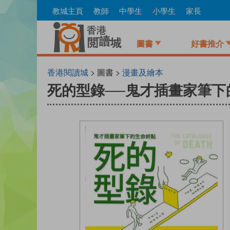
Skip
教城主頁
教師
中學生
小學生
家長
to
main
content
圖書
好書推介
香港閱讀城
> 圖書 >
漫畫及繪本
死的型錄──鬼才插畫家筆下