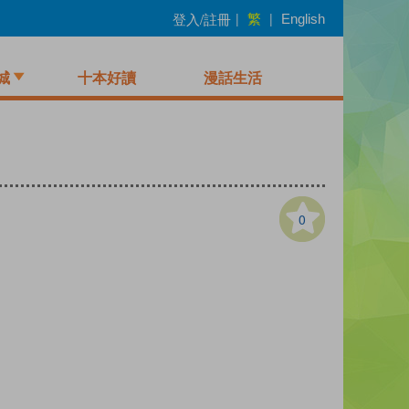
繁
登入/註冊
|
|
English
城
十本好讀
漫話生活
0