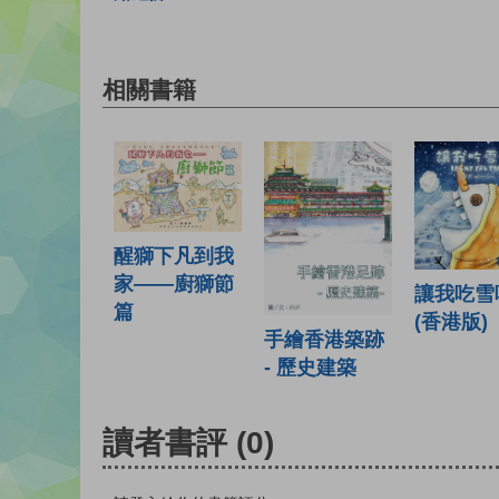
相關書籍
醒獅下凡到我
家——廚獅節
讓我吃雪
篇
(香港版)
手繪香港築跡
- 歷史建築
讀者書評
(0)