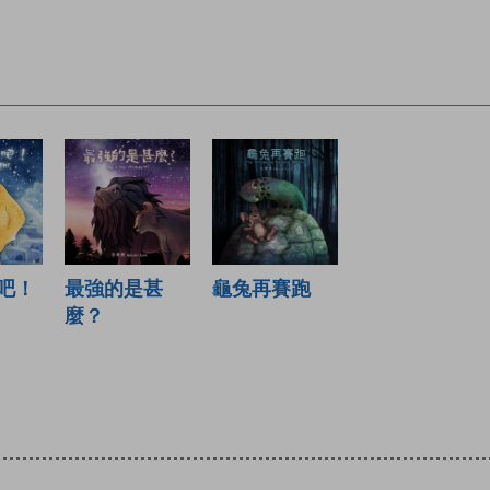
吧！
最強的是甚
龜兔再賽跑
麼？