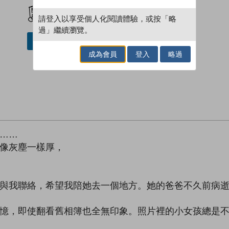
加入閱讀紀錄
請登入以享受個人化閱讀體驗，或按「略
過」繼續瀏覽。
借閱實體書
成為會員
登入
略過
……
像灰塵一樣厚，
與我聯絡，希望我陪她去一個地方。她的爸爸不久前病
憶，即使翻看舊相簿也全無印象。照片裡的小女孩總是