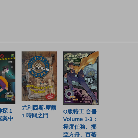
尤利西斯‧摩爾
探 1
Q版特工 合冊
1 時間之門
案案中
Volume 1-3：
極度任務、挪
亞方舟、百慕