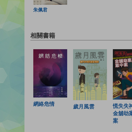
朱佩君
相關書籍
網絡危情
慌失失神
歲月風雲
金舖劫
案