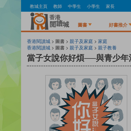
Skip
教城主頁
教師
中學生
小學生
家長
to
main
content
圖書
好書推介
香港閱讀城
> 圖書 >
親子及家庭
>
家庭
香港閱讀城
> 圖書 >
親子及家庭
>
親子教養
當子女說你好煩──與青少年