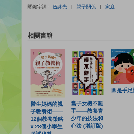
關鍵字詞：
伍詠光
|
親子關係
|
家庭
相關書籍
圓是手足
當子女機不離
醫生媽媽的親
手——教養青
子教養術——
少年的技法和
12個教養策略
心法 (增訂版)
x 28個小學生