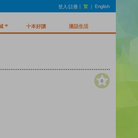
繁
登入/註冊
|
|
English
城
十本好讀
漫話生活
0