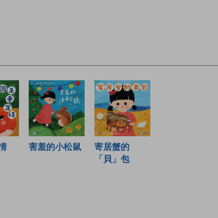
情
害羞的小松鼠
寄居蟹的
「貝」包