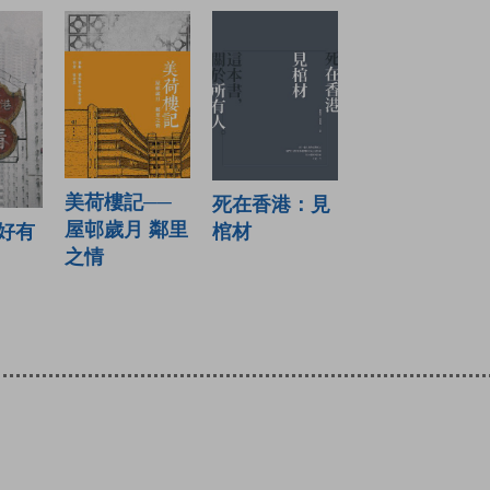
美荷樓記──
死在香港：見
屋邨歲月 鄰里
好有
棺材
之情