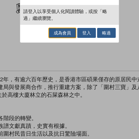
加入閱讀紀錄
請登入以享受個人化閱讀體驗，或按「略
過」繼續瀏覽。
成為會員
登入
略過
52年，有逾六百年歷史，是香港市區碩果僅存的原居民
重建局與發展商合作，推行重建方案，除了「圍村三寶」及八
失於高樓大廈林立的石屎森林之中。
各階段的轉變。
族譜文獻真蹟，史實有根據。
前圍村民昔日生活以及抗日驚險場面。