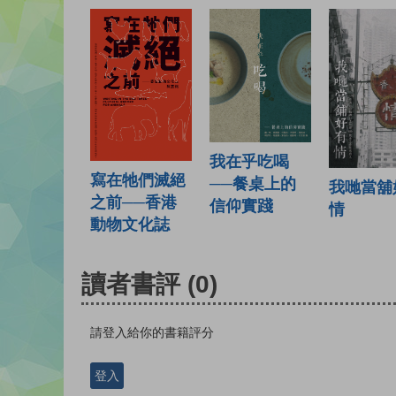
我在乎吃喝
寫在牠們滅絕
──餐桌上的
我哋當舖
之前──香港
信仰實踐
情
動物文化誌
讀者書評
(0)
請登入給你的書籍評分
登入