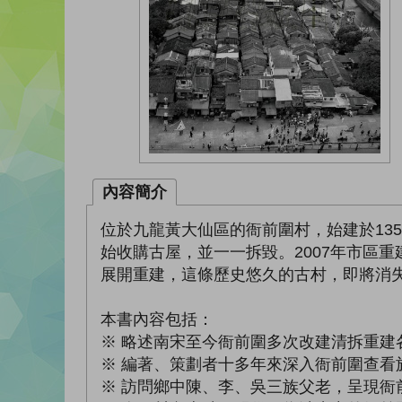
內容簡介
位於九龍黃大仙區的衙前圍村，始建於13
始收購古屋，並一一拆毀。2007年市區
展開重建，這條歷史悠久的古村，即將消
本書內容包括：
※ 略述南宋至今衙前圍多次改建清拆重建
※ 編著、策劃者十多年來深入衙前圍查看
※ 訪問鄉中陳、李、吳三族父老，呈現衙