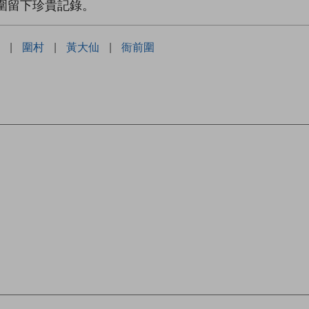
圍留下珍貴記錄。
|
圍村
|
黃大仙
|
衙前圍