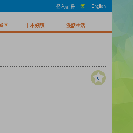
繁
登入/註冊
|
|
English
城
十本好讀
漫話生活
0