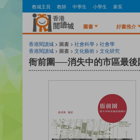
Skip
教城主頁
教師
中學生
小學生
家長
to
main
content
圖書
好書推介
香港閱讀城
> 圖書 >
社會科學
>
社會學
香港閱讀城
> 圖書 >
文化藝術
>
文化研究
衙前圍──消失中的市區最後