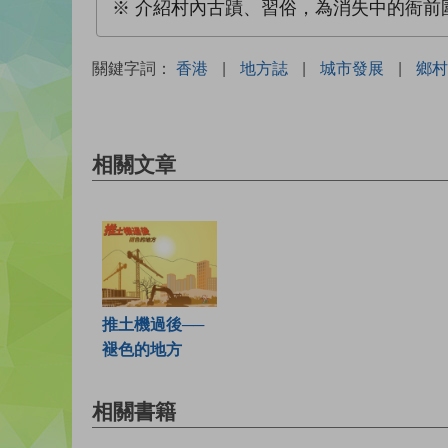
※ 介紹村內古蹟、習俗，為消失中的衙前
關鍵字詞：
香港
|
地方誌
|
城市發展
|
鄉村
相關文章
推土機過後──
褪色的地方
相關書籍