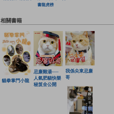
書龍虎榜
相關書籍
我係尖東忌廉
忌廉雞湯──
哥
人氣肥貓快樂
貓拳掌門小龍
秘笈全公開