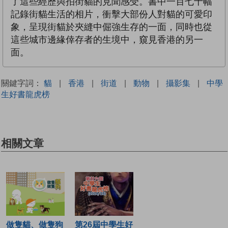
了這些經歷與拍街貓的見聞感受。書中一百七十幅
記錄街貓生活的相片，衝擊大部份人對貓的可愛印
象，呈現街貓於夾縫中倔強生存的一面，同時也從
這些城市邊緣倖存者的生境中，窺見香港的另一
面。
關鍵字詞：
貓
|
香港
|
街道
|
動物
|
攝影集
|
中學
生好書龍虎榜
相關文章
做隻貓、做隻狗
第26屆中學生好