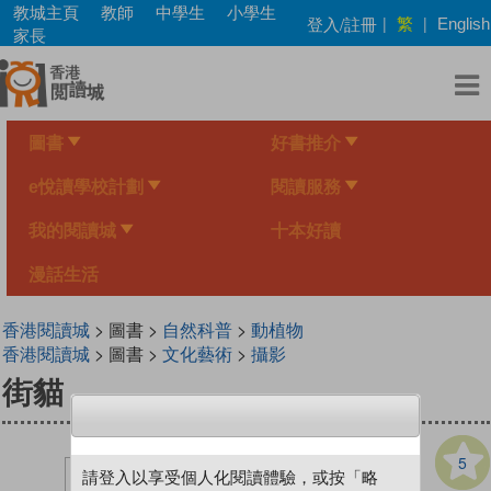
Skip
教城主頁
教師
中學生
小學生
繁
登入/註冊
|
|
English
to
家長
main
content
圖書
好書推介
e悅讀學校計劃
閱讀服務
我的閱讀城
十本好讀
漫話生活
香港閱讀城
> 圖書 >
自然科普
>
動植物
香港閱讀城
> 圖書 >
文化藝術
>
攝影
街貓
5
請登入以享受個人化閱讀體驗，或按「略