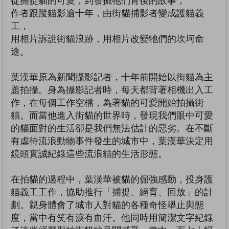
從捕捉貓的可愛，到發掘牠們背後的故事，
作者跟蹤貓影逾十年，由街貓捕影者變成護貓義
工，
用相片訴說街貓浪跡，用相片改變牠們的坎坷命
途。
葉漢華原為新聞攝影記者，十年前開始以街貓為主
題拍攝。身為攝影記者時，每天都背著相機出入工
作，在每個工作空檔，為著貓的可愛開始拍攝街
貓。而當他進入街貓的世界時，發現我們眼中可愛
的貓面對的生活卻是我們無法估計的惡劣。在不斷
有虐待流浪動物事件發生的城市中，葉漢華決定用
鏡頭實誠紀錄這些流浪貓的生活形態。
在拍貓的過程中，葉漢華被貓的倔強感動，投身護
貓義工工作，協助推行「捕捉、絕育、回放」的計
劃。親身體會了城市人對貓的各種奇怪舉止與態
度，當中有笑有淚有血汗。他同時用簡潔文字紀錄