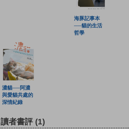
海豚記事本
──貓的生活
哲學
濃貓──阿濃
與愛貓共處的
深情紀錄
讀者書評
(1)