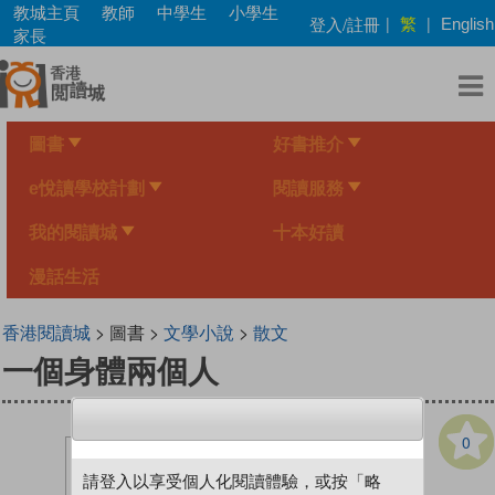
Skip
教城主頁
教師
中學生
小學生
繁
登入/註冊
|
|
English
to
家長
main
content
圖書
好書推介
e悅讀學校計劃
閱讀服務
我的閱讀城
十本好讀
漫話生活
香港閱讀城
> 圖書 >
文學小說
>
散文
一個身體兩個人
0
請登入以享受個人化閱讀體驗，或按「略