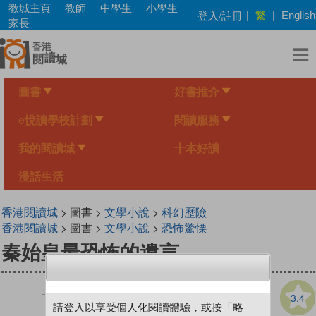
Skip
教城主頁
教師
中學生
小學生
繁
登入/註冊
|
|
English
to
家長
main
content
圖書
好書推介
e悅讀學校計劃
閱讀服務
我的閱讀城
十本好讀
漫話生活
香港閱讀城
> 圖書 >
文學小說
>
科幻歷險
香港閱讀城
> 圖書 >
文學小說
>
恐怖驚慄
秦始皇最恐怖的遺言
3.4
請登入以享受個人化閱讀體驗，或按「略