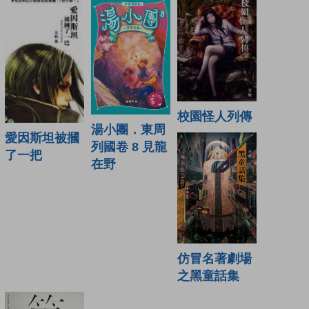
校園怪人列傳
湯小團．東周
愛因斯坦被摑
列國卷 8 見龍
了一把
在野
仿冒名著劇場
之黑童話集