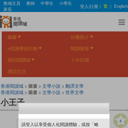
Skip
教城主頁
教師
中學生
小學生
繁
登入/註冊
|
|
English
to
家長
main
content
圖書
好書推介
e悅讀學校計劃
閱讀服務
我的閱讀城
十本好讀
漫話生活
香港閱讀城
> 圖書 >
文學小說
>
翻譯文學
香港閱讀城
> 圖書 >
文學小說
>
世界文學
小王子
4
請登入以享受個人化閱讀體驗，或按「略