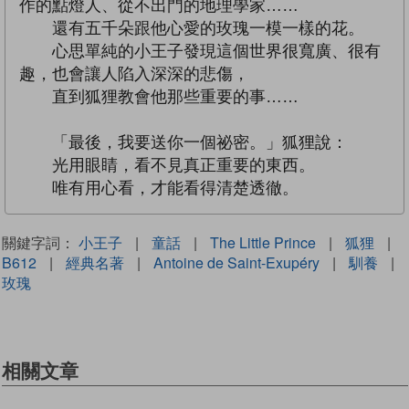
作的點燈人、從不出門的地理學家……
還有五千朵跟他心愛的玫瑰一模一樣的花。
心思單純的小王子發現這個世界很寬廣、很有
趣，也會讓人陷入深深的悲傷，
直到狐狸教會他那些重要的事……
「最後，我要送你一個祕密。」狐狸說：
光用眼睛，看不見真正重要的東西。
唯有用心看，才能看得清楚透徹。
關鍵字詞：
小王子
|
童話
|
The Little Prince
|
狐狸
|
B612
|
經典名著
|
Antoine de Saint-Exupéry
|
馴養
|
玫瑰
相關文章