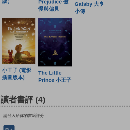
版）
Prejudice 傲
Gatsby 大亨
慢與偏見
小傳
小王子 (電影
The Little
插圖版本)
Prince 小王子
讀者書評
(4)
請登入給你的書籍評分
登入