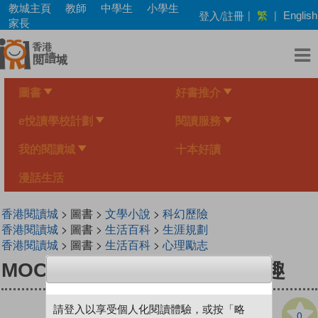
Skip
教城主頁
教師
中學生
小學生
繁
登入/註冊
|
|
English
to
家長
main
content
圖書
好書推介
e悅讀學校計劃
閱讀服務
我的閱讀城
十本好讀
漫話生活
香港閱讀城
> 圖書 >
文學小說
>
科幻歷險
香港閱讀城
> 圖書 >
生活百科
>
生涯規劃
香港閱讀城
> 圖書 >
生活百科
>
心理勵志
MOCHA 大狀 法律界的千奇百趣
請登入以享受個人化閱讀體驗，或按「略
0