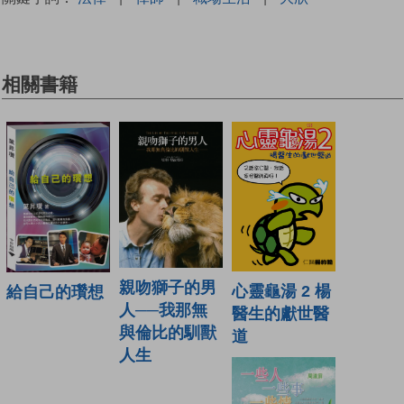
相關書籍
親吻獅子的男
心靈龜湯 2 楊
給自己的瓚想
人──我那無
醫生的獻世醫
與倫比的馴獸
道
人生