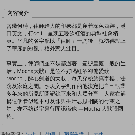
內容簡介
曾幾何時，律師給人的印象都是穿着深色西裝，滿
口英文，打golf，星期五晚飲紅酒的典型社會精
英。平凡的名字配以「律師」一詞後，就彷彿冠上
了華麗的冠冕，格外惹人注目。
事實上，律師們並不是都過著「壹號皇庭」般的生
活，Mocha大狀正是位不好喝紅酒卻偏愛飲
Mocha，醉心劍道的大狀，每天穿梭於寫字樓，法
院及家庭之間。熱衷文字創作的他決定把自己執業
多年來的所見所聞記錄下來和大眾分享。大家在解
構這個看似遙不可及卻與生活息息相關的行業之
餘，亦不妨從字裏行間認識他 ---Mocha 大狀張國
鈞。
關鍵字詞：
法律
|
律師
|
職場生活
|
大狀