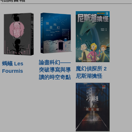
論盡科幻——
螞蟻 Les
魔幻偵探所 2
突破導寫與導
Fourmis
尼斯湖擒怪
讀的時空奇點