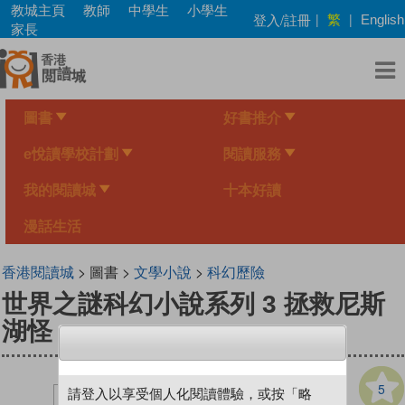
Skip
教城主頁
教師
中學生
小學生
繁
登入/註冊
|
|
English
to
家長
main
content
圖書
好書推介
e悅讀學校計劃
閱讀服務
我的閱讀城
十本好讀
漫話生活
香港閱讀城
> 圖書 >
文學小說
>
科幻歷險
世界之謎科幻小說系列 3 拯救尼斯
湖怪
5
請登入以享受個人化閱讀體驗，或按「略