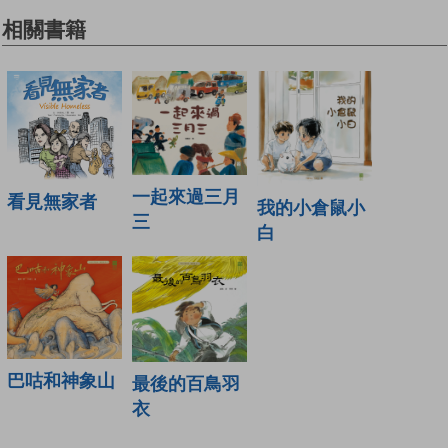
相關書籍
一起來過三月
看見無家者
我的小倉鼠小
三
白
巴咕和神象山
最後的百鳥羽
衣