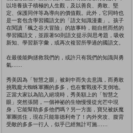
以培養孩子積極的人生觀，及以善良、勇敢、堅
定、保護同伴等為導向的價值觀。此外，它同時也
是一套包含學習國語文的「語文知識漫畫」。孩子
在閱讀「楓之谷大冒險」的故事時，能自然而然的
學習國語文，並跟著50則語文提示與思考題，吸收
新知、學習新字彙，或再次複習所學過的國語文。
在最後能夠拯救我們的，或許只有我們的知識與勇
氣……
秀美因為「智慧之眼」被刺中而失去意識，而勇敢
挑戰龐大蜘蛛軍團的多多，也在奮戰後不支倒地。
正當大家以為陷入絕境時，秀美額上的「智慧之
眼」突然張開，一個神祕的生物慢慢從光芒中現
身，它能幫助多多他們嗎？另一方面，寶兒被妖魔
軍團抓住，現在只能靠德利奇了！內外夾攻、腹背
受敵的多多一行人，似乎已經無計可施……