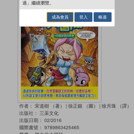
過」繼續瀏覽。
成為會員
登入
略過
作者：
宋道樹 （著）
|
徐正銀 （圖）
|
徐月珠 （譯）
出版社：
三采文化
出版日期：
02/2016
國際書號：
9789863425465