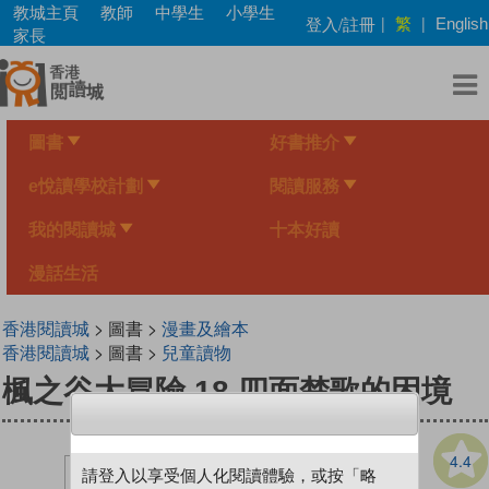
Skip
教城主頁
教師
中學生
小學生
繁
登入/註冊
|
|
English
to
家長
main
content
圖書
好書推介
e悅讀學校計劃
閱讀服務
我的閱讀城
十本好讀
漫話生活
香港閱讀城
> 圖書 >
漫畫及繪本
香港閱讀城
> 圖書 >
兒童讀物
楓之谷大冒險 18 四面楚歌的困境
4.4
請登入以享受個人化閱讀體驗，或按「略