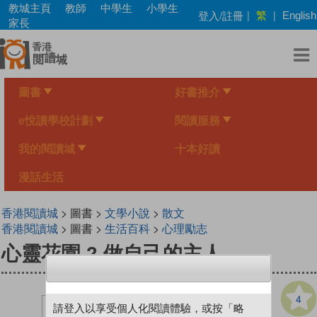
Skip
教城主頁
教師
中學生
小學生
繁
登入/註冊
|
|
English
to
家長
main
content
圖書
好書推介
e悅讀學校計劃
閱讀服務
我的閱讀城
十本好讀
漫話生活
香港閱讀城
> 圖書 >
文學小說
>
散文
香港閱讀城
> 圖書 >
生活百科
>
心理勵志
心靈花園 2 做自己的主人
4
請登入以享受個人化閱讀體驗，或按「略