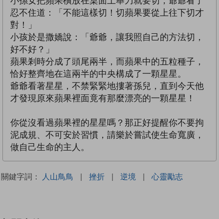
小孫女把蘋果橫放在桌面上舉刀就要切，爺爺看了
忍不住道：「不能這樣切！切蘋果要從上往下切才
對！」
小孩於是撒嬌說：「爺爺，讓我照自己的方法切，
好不好？」
蘋果剎時分成了頭尾兩半，而蘋果中的五粒種子，
恰好整齊地在這兩半的中央構成了一顆星星。
爺爺看著星星，不禁緊緊地摟著孫兒，直到今天他
才發現原來蘋果裡面竟有那麼漂亮的一顆星星！
你從沒看過蘋果裡的星星嗎？那正好提醒你不要拘
泥成規、不可安於習慣，請樂於嘗試使生命寬廣，
做自己生命的主人。
關鍵字詞：
人山鳥鳥
|
挫折
|
逆境
|
心靈勵志