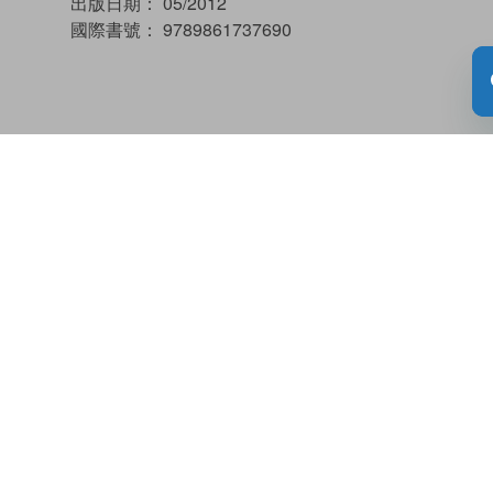
出版日期：
05/2012
國際書號：
9789861737690
加入閱讀紀錄
借閱實體書
內容簡介
本書目錄
吃下自願被你吃的豬，有錯嗎？吃下自願被你吃的
人，有罪嗎？
100個哲學問題就像100個哲學版「數獨」！
保證讓人想破同一片頭蓋骨，卻又捨不得轉頭！
直接挑戰你我日常生活中都會遇到的哲學問題。