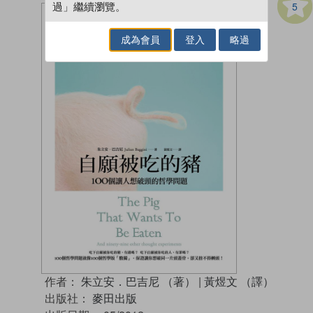
5
過」繼續瀏覽。
成為會員
登入
略過
作者：
朱立安．巴吉尼 （著）
|
黃煜文 （譯）
出版社：
麥田出版