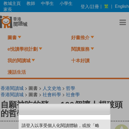
Skip
教城主頁
教師
中學生
小學生
繁
登入/註冊
|
|
English
to
家長
main
content
圖書
好書推介
e悅讀學校計劃
閱讀服務
我的閱讀城
十本好讀
漫話生活
香港閱讀城
> 圖書 >
人文史地
>
哲學
香港閱讀城
> 圖書 >
社會科學
>
社會學
自願被吃的豬──100個讓人想破頭
的哲學問題 (第2版)
請登入以享受個人化閱讀體驗，或按「略