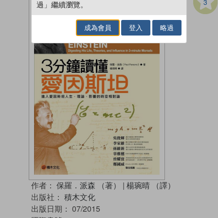
3
過」繼續瀏覽。
成為會員
登入
略過
作者：
保羅．派森 （著）
|
楊琬晴 （譯）
出版社：
積木文化
出版日期：
07/2015