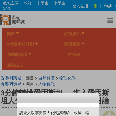
Skip
教城主頁
教師
中學生
小學生
繁
登入/註冊
|
|
English
to
家長
main
content
圖書
好書推介
e悅讀學校計劃
閱讀服務
我的閱讀城
十本好讀
漫話生活
香港閱讀城
> 圖書 >
自然科普
>
物理化學
香港閱讀城
> 圖書 >
人物傳記
3分鐘讀懂愛因斯坦──進入愛因斯
坦人生、理論、影響的時空相對論
請登入以享受個人化閱讀體驗，或按「略