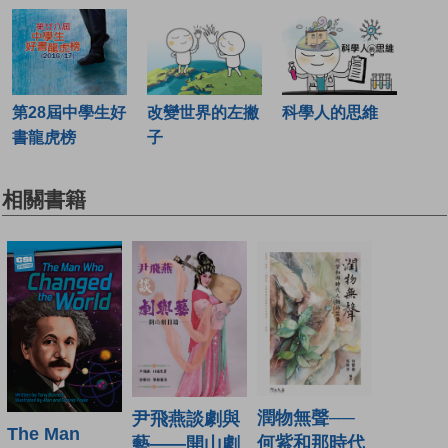
第28屆中學生好
改變世界的左撇
科學人的思維
書龍虎榜
子
相關書籍
潤物無聲──
尹飛燕談劇與
The Man
何紫和那時代
藝——開山劇