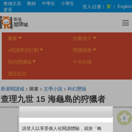
Skip
教城主頁
教師
中學生
小學生
繁
登入/註冊
|
|
English
to
家長
main
content
圖書
好書推介
e悅讀學校計劃
閱讀服務
我的閱讀城
十本好讀
漫話生活
香港閱讀城
> 圖書 >
文學小說
>
科幻歷險
查理九世 15 海龜島的狩獵者
5
請登入以享受個人化閱讀體驗，或按「略