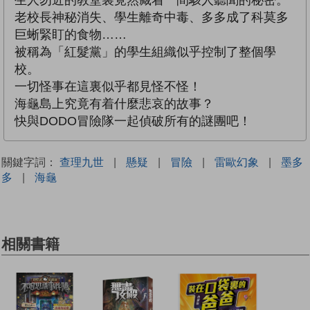
老校長神秘消失、學生離奇中毒、多多成了科莫多
巨蜥緊盯的食物……
被稱為「紅髮黨」的學生組織似乎控制了整個學
校。
一切怪事在這裏似乎都見怪不怪！
海龜島上究竟有着什麼悲哀的故事？
快與DODO冒險隊一起偵破所有的謎團吧！
關鍵字詞：
查理九世
|
懸疑
|
冒險
|
雷歐幻象
|
墨多
多
|
海龜
相關書籍