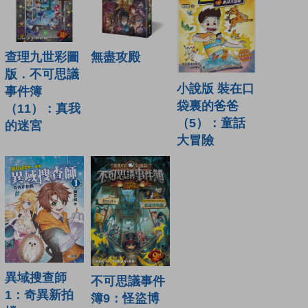
查理九世彩圖
無盡攻殿
版．不可思議
小說版 裝在口
事件簿
袋裏的爸爸
（11）：真我
（5）：童話
的迷宮
大冒險
異域搜查師
不可思議事件
1：奇異新拍
簿9：怪盜博