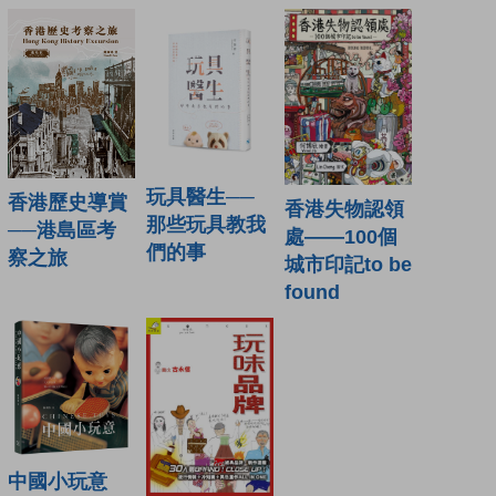
玩具醫生──
香港歷史導賞
香港失物認領
那些玩具教我
──港島區考
處——100個
們的事
察之旅
城市印記to be
found
中國小玩意