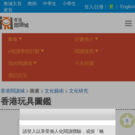
Skip
教城主頁
教師
中學生
小學生
繁
登入/註冊
|
|
English
to
家長
main
content
圖書
好書推介
e悅讀學校計劃
閱讀服務
我的閱讀城
十本好讀
漫話生活
香港閱讀城
> 圖書 >
文化藝術
>
文化研究
香港玩具圖鑑
5
請登入以享受個人化閱讀體驗，或按「略